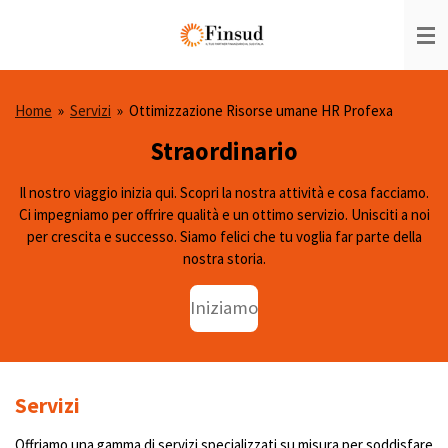
Vai
al
contenuto
principale
Home
»
Servizi
»
Ottimizzazione Risorse umane HR Profexa
Straordinario
Il nostro viaggio inizia qui. Scopri la nostra attività e cosa facciamo.
Ci impegniamo per offrire qualità e un ottimo servizio. Unisciti a noi
per crescita e successo. Siamo felici che tu voglia far parte della
nostra storia.
Iniziamo
Servizi
Offriamo una gamma di servizi specializzati su misura per soddisfare